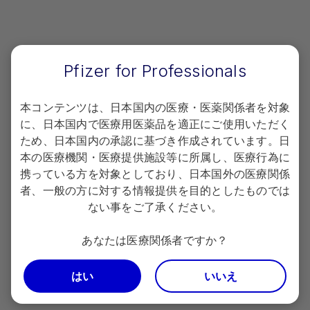
サイト上の
注意事項
もあわせてご確認ください。
2026年6月作成 MED39Q009A
Pfizer for Professionals
本コンテンツは、日本国内の医療・医薬関係者を対象
PfizerPro会員登録​
に、日本国内で医療用医薬品を適正にご使用いただく
ため、日本国内の承認に基づき作成されています。日
会員限定コンテンツのご利用には会員登録が必要です。
本の医療機関・医療提供施設等に所属し、医療行為に
※
ご登録は日本で医療行為にかかわる医療関係者に限定させていただいて
携っている方を対象としており、日本国外の医療関係
おります。
者、一般の方に対する情報提供を目的としたものでは
ない事をご了承ください。
あなたは医療関係者ですか？
ログイン
はい
いいえ
新規会員登録