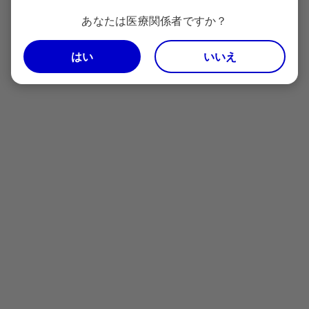
あなたは医療関係者ですか？
お問い合わせ
はい
いいえ
電話でのお問い合わせ
0120-664-467
Pfizer Connect：
（平日9時～17時30分 土日祝日および弊社休業日を除く）
＜お問い合わせに関して以下の点をあらかじめご了承願います＞
お電話が不慮に切断してしまった際等に、折り返しご連絡をさせて
いただくために電話番号通知をお願いします。
非通知設定の場合、ダイヤルの前に「186」をつけておかけくださ
い。
お話しを正確に聞き取り、回答の質の向上を図るため、お電話を録
音しております。
お問い合わせ内容は、適切な情報提供活動や製品やサービスの向上