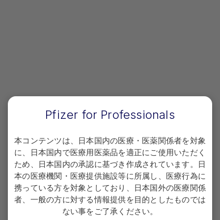
会員限定コンテンツのご利用には会員登録が必要です。
※
ご登録は日本で医療行為にかかわる医療関係者に限定させていただいて
おります。
ログイン
Pfizer for Professionals
新規会員登録
本コンテンツは、日本国内の医療・医薬関係者を対象
に、日本国内で医療用医薬品を適正にご使用いただく
ため、日本国内の承認に基づき作成されています。日
プライバシーポリシー
本の医療機関・医療提供施設等に所属し、医療行為に
携っている方を対象としており、日本国外の医療関係
Terms of use
者、一般の方に対する情報提供を目的としたものでは
ない事をご了承ください。
Copyright