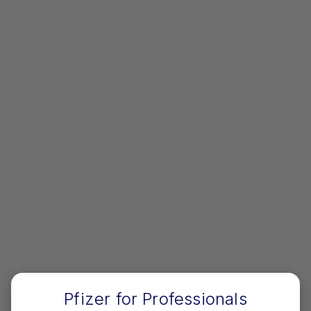
第三者に与えた損害について一切の責任を負わない
ものとします。
PMDAは、本データベース等に関し、変更、停止、
中止、廃止、その他システムに関連して発生した事
象により利用者等又は他の第三者が被った損害につ
いて一切の責任を負わないものとします。
PMDAは、本データベース等のデータを解析するツ
ール、ソフトウェア等は配布しないものとします。
（利用料金）
第7条
本データベースの利用料は、無料とします。
本データベースの利用に必要なコンピュータ等の機
器設備及びインターネットに接続するための料金等
は、利用者が負担するものとします。
Pfizer for Professionals
（著作権等）