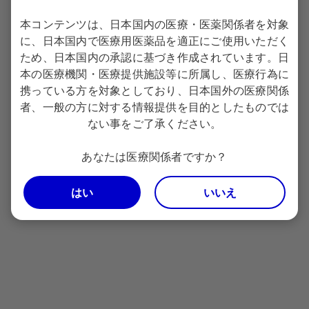
第8条
本コンテンツは、日本国内の医療・医薬関係者を対象
本データベースに係る著作権及び知的所有権等全て
に、日本国内で医療用医薬品を適正にご使用いただく
の権利は、PMDAに帰属します。
ため、日本国内の承認に基づき作成されています。日
本の医療機関・医療提供施設等に所属し、医療行為に
（保守等）
携っている方を対象としており、日本国外の医療関係
第9条
者、一般の方に対する情報提供を目的としたものでは
ない事をご了承ください。
PMDAは、必要に応じ、本データベースの名称、内
容、URL等をPMDAホームページに掲載の上、変更
あなたは医療関係者ですか？
することができるものとします。
PMDAは、本データベースの品質を向上させるため
はい
いいえ
又は本データベースの運用状態を良好に保つため、
PMDAホームページにより告知した上、システムの
運用を一時的に停止することができるものとしま
す。
PMDAは、本データベースの品質を向上させるた
め、利用者に対してシステムの改善、充実に資する
意見を求めることができます。