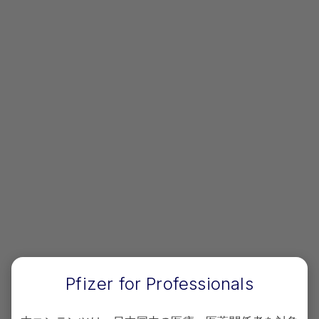
2024年7月発表
⽇本周産期・新生児医学会：
「妊婦に接種するRSウイルス母子免疫ワクチン
について」
https://www.jspnm.jp/uploads/files/RSv-
20240701.pdf
（2026年4月15日時点）
2024年5月発表
⽇本産科婦⼈科学会/⽇本産婦⼈科医会：
「妊婦に接種するRSウイルスワクチンについ
て」
https://www.jsog.or.jp/news/pdf/infection03.p
df
（2026年4月15日時点）
Pfizer for Professionals
2024年2月発表