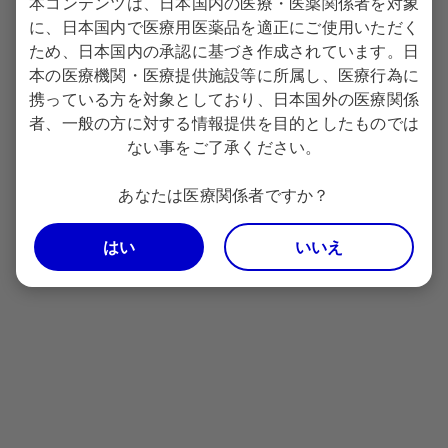
本コンテンツは、日本国内の医療・医薬関係者を対象
日本小児科学会予防接種・感染症対策委員会：
に、日本国内で医療用医薬品を適正にご使用いただく
「RSウイルス母子免疫ワクチンに関する考え
ため、日本国内の承認に基づき作成されています。日
方」
本の医療機関・医療提供施設等に所属し、医療行為に
https://www.jpeds.or.jp/uploads/files/202402
携っている方を対象としており、日本国外の医療関係
21_RWvirus_kangae.pdf
（2026年4月15日時
者、一般の方に対する情報提供を目的としたものでは
点）
ない事をご了承ください。
あなたは医療関係者ですか？
2026年5月作成 ABR39Q010A
はい
いいえ
PfizerPro会員登録​
会員限定コンテンツのご利用には会員登録が必要です。
※
ご登録は日本で医療行為にかかわる医療関係者に限定させていただいて
おります。