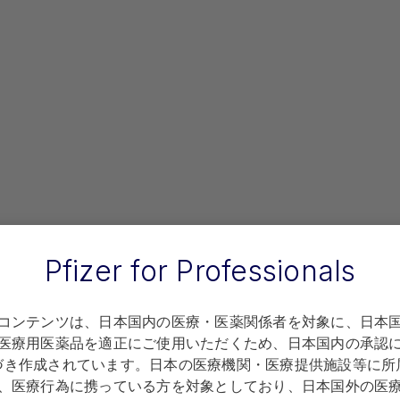
Pfizer for Professionals
ビデンス、RWD ：リアルワールドデータ
コンテンツは、日本国内の医療・医薬関係者を対象に、日本
医療用医薬品を適正にご使用いただくため、日本国内の承認
臨床研究（第1版）金芳堂：p8-13, 2019
づき作成されています。日本の医療機関・医療提供施設等に所
、医療行為に携っている方を対象としており、日本国外の医