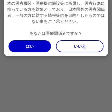
本の医療機関・医療提供施設等に所属し、医療行為に
携っている方を対象としており、日本国外の医療関係
者、一般の方に対する情報提供を目的としたものでは
ベスポンサの作用機序
ない事をご了承ください。
あなたは医療関係者ですか？
CD22抗原を認識して選択的に結合し、細胞内にカリケア
はい
いいえ
マイシン誘導体を放出することで、その細胞の2本鎖
DNAを切断し、殺腫瘍細胞効果を発揮します。
監修：山内 高弘 先生
福井大学医学部 病態制御医学講座 内科学（1）教授/福井大学医学部附属病
院 血液・腫瘍内科長
製品基本情報 関連ページ