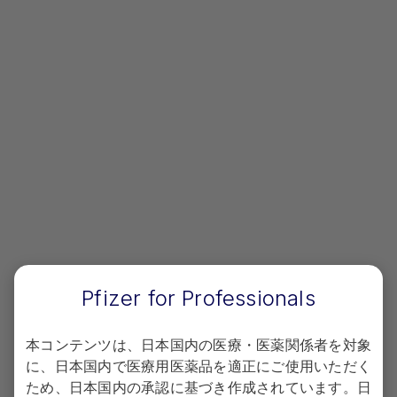
INO-VATE試験：INotuzumab Ozogamicin trial to
inVestigAte Tolerability and Efficacy Study
社内資料：薬効薬理試験（
in vitro
）［L20171116028］
社内資料：薬効薬理試験（
in vivo
）［L20171116029］
de Vries, J. F. et al.：Leukemia 26（2）：255, 2012
Ricart, A.D.：Clin Cancer Res 17（20）：6417, 2011
山内 高弘ほか：“抗体抱合薬（イノツズマブ・オゾガマイシン）” 急
性リンパ性白血病（ALL）の基礎と臨床 薄井 紀子編 医薬ジャーナル
社：249, 2016
Pfizer for Professionals
Shor, B. et al.：Mol Immunol 67（2 Pt A）：107, 2015
Piccaluga, P. P. et al.：Leuk Lymphoma 52（2）：325, 2011
本コンテンツは、日本国内の医療・医薬関係者を対象
Raponi, S. et al.：Leuk Lymphoma 52（6）：1098, 2011
に、日本国内で医療用医薬品を適正にご使用いただく
ため、日本国内の承認に基づき作成されています。日
Kantarjian, H.M. et al.：N Engl J Med 375（8）：740，2016