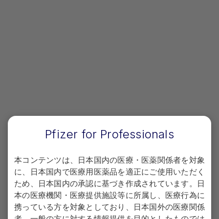
材
患者さん向け資材をPDF形式でダウンロードいた
だけます。
一覧を見る
Pfizer for Professionals
ジェノトロピンをお使いの患者
本コンテンツは、日本国内の医療・医薬関係者を対象
さん向け資材
に、日本国内で医療用医薬品を適正にご使用いただく
ため、日本国内の承認に基づき作成されています。日
患者さん向け資材をPDF形式でダウンロードいた
本の医療機関・医療提供施設等に所属し、医療行為に
だけます。
携っている方を対象としており、日本国外の医療関係
者、一般の方に対する情報提供を目的としたものでは