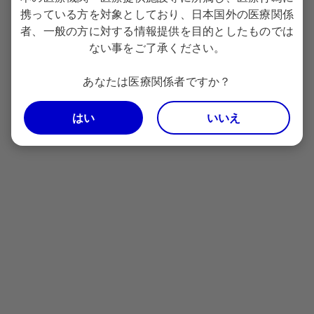
お電話が不慮に切断してしまった際等に、折り返しご連絡をさせて
携っている方を対象としており、日本国外の医療関係
いただくために電話番号通知をお願いします。
者、一般の方に対する情報提供を目的としたものでは
ない事をご了承ください。
非通知設定の場合、ダイヤルの前に「186」をつけておかけくださ
い。
あなたは医療関係者ですか？
お話しを正確に聞き取り、回答の質の向上を図るため、お電話を録
音しております。
はい
いいえ
お問い合わせ内容は、適切な情報提供活動や製品やサービスの向上
のために利用することがあります。
ご質問に対する弊社からの回答は、ご質問者個人に対するもので
す。回答内容は弊社の許可なくその一部または全体を転用、もしく
は二次利用することはご遠慮ください。
Copyright© since 2010 Pfizer Japan Inc. All right
reserved.