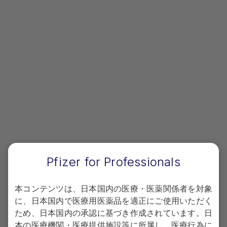
プライバシーポリシー
Terms of use
Copyright
お問い合わせ
Pfizer for Professionals
電話でのお問い合わせ
0120-664-467
Pfizer Connect：
本コンテンツは、日本国内の医療・医薬関係者を対象
（平日9時～17時30分 土日祝日および弊社休業日を除く）
に、日本国内で医療用医薬品を適正にご使用いただく
ため、日本国内の承認に基づき作成されています。日
＜お問い合わせに関して以下の点をあらかじめご了承願います＞
本の医療機関・医療提供施設等に所属し、医療行為に