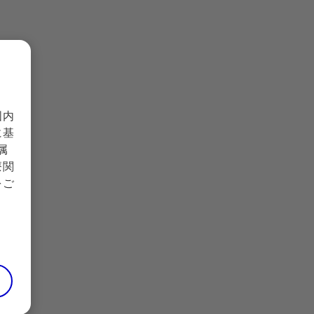
電話でのお問い合わせ
国内
0120-664-467
Pfizer Connect：
に基
（平日9時～17時30分 土日祝日および弊社休業日を除く）
属
療関
＜お問い合わせに関して以下の点をあらかじめご了承
をご
願います＞
お電話が不慮に切断してしまった際等に、折り返しご連
絡をさせていただくために電話番号通知をお願いしま
す。
非通知設定の場合、ダイヤルの前に「186」をつけてお
かけください。
お話しを正確に聞き取り、回答の質の向上を図るため、