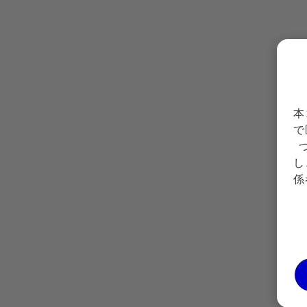
PfizerPro会員登録​
本
で
会員限定コンテンツのご利用には会員登録が必
し
要です。
係
※
ご登録は日本で医療行為にかかわる医療関係者に限定させて
いただいております。
ログイン
新規会員登録