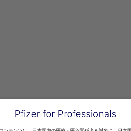
当サイトに掲載している「疑い方を知る」で解説しています。
ンダケルの治療については、厚生労働省・日本循環器学会から対
ご検討される際には、各事項の確認をお願いいたします。
れたら、認定施設までご相談ください。
臨床徴候や検査所見などか
われる、あるいはトランス
できない場合は、生検およ
本循環器学会の認定施設へ
トランスサイ
Pfizer for Professionals
疾患修
コンテンツは、日本国内の医療・医薬関係者を対象に、日本