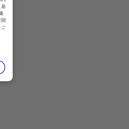
に基
20_Kitaoka.pdf（2024年12月参照）｣
属
、厚生労働省難治性疾患政策研究事業「アミロイドーシスに関する
2020
療関
をご
変異型ATTR-CM早期診断・治療の重要性