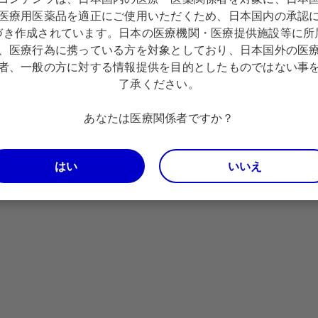
医療用医薬品を適正にご使用いただくため、日本国内の承認
/www.j-circ.or.jp/cms/wp-content/uploads/2020/02/JCS20
づき作成されています。日本の医療機関・医療提供施設等に所
、日本心エコー図学会、日本心臓病学会、日本心不全学会、日本不整脈心電学会
症に関する調査研究」研究班2020年版心アミロイドーシス診療ガイドライン, 
、医療行為に携っている方を対象としており、日本国外の医
者、一般の方に対する情報提供を目的としたものではない事
, 2015
了承ください。
る。
者が含まれる。
あなたは医療関係者ですか？
野生型および
はい
いいえ
リニューロパチーの末梢神経障害の進行抑制
（野生型及び変異型）