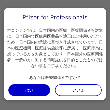
2025年11月作成 VYN39P011A
Pfizer for Professionals
PfizerPro会員登録​
本コンテンツは、日本国内の医療・医薬関係者を対象
に、日本国内で医療用医薬品を適正にご使用いただく
会員限定コンテンツのご利用には会員登録が必要です。
ため、日本国内の承認に基づき作成されています。日
※
ご登録は日本で医療行為にかかわる医療関係者に限定させていただいて
本の医療機関・医療提供施設等に所属し、医療行為に
おります。
携っている方を対象としており、日本国外の医療関係
者、一般の方に対する情報提供を目的としたものでは
ない事をご了承ください。
ログイン
あなたは医療関係者ですか？
新規会員登録
はい
いいえ