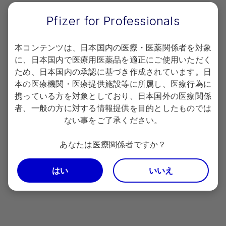
Terms of use
Pfizer for Professionals
Copyright
本コンテンツは、日本国内の医療・医薬関係者を対象
お問い合わせ
に、日本国内で医療用医薬品を適正にご使用いただく
ため、日本国内の承認に基づき作成されています。日
本の医療機関・医療提供施設等に所属し、医療行為に
携っている方を対象としており、日本国外の医療関係
者、一般の方に対する情報提供を目的としたものでは
電話でのお問い合わせ
ない事をご了承ください。
0120-664-467
Pfizer Connect：
（平日9時～17時30分 土日祝日および弊社休業日を除く）
あなたは医療関係者ですか？
＜お問い合わせに関して以下の点をあらかじめご了承願います＞
はい
いいえ
お電話が不慮に切断してしまった際等に、折り返しご連絡をさせて
いただくために電話番号通知をお願いします。
非通知設定の場合、ダイヤルの前に「186」をつけておかけくださ
い。