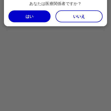
あなたは医療関係者ですか？
はい
いいえ
やるなら今！「個の力」を「組織の力」
へ
～激動の時代を勝ち抜くための薬剤師教
育～
横浜薬科大学 薬学部
実務実習センター 准教授
鈴木 高弘 先生
詳しく見る