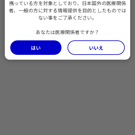
携っている方を対象としており、日本国外の医療関係
者、一般の方に対する情報提供を目的としたものでは
ない事をご了承ください。
2024年11月作成 AMT39O002A
あなたは医療関係者ですか？
PfizerPro会員登録​
はい
いいえ
会員限定コンテンツのご利用には会員登録が必要です。
※
ご登録は日本で医療行為にかかわる医療関係者に限定させていただいて
おります。
ログイン
新規会員登録