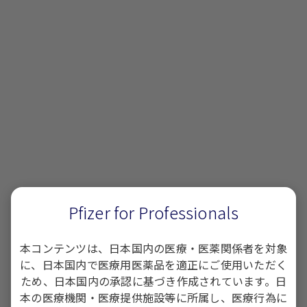
「禁忌を含む注意事項等の情報」等については、
電子添
文
をご参照ください。
製品基本情報
開発の経緯
作用機序
効能又は効果
Pfizer for Professionals
用法及び用量
特性ー嫌気性菌*に対する抗菌活性
本コンテンツは、日本国内の医療・医薬関係者を対象
に、日本国内で医療用医薬品を適正にご使用いただく
特性ー組織移行性
ため、日本国内の承認に基づき作成されています。日
Q&A
本の医療機関・医療提供施設等に所属し、医療行為に