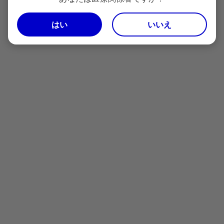
はい
いいえ
電話でのお問い合わせ
0120-664-467
Pfizer Connect：
（平日9時～17時30分 土日祝日および弊社休業日を除く）
＜お問い合わせに関して以下の点をあらかじめご了承願います＞
お電話が不慮に切断してしまった際等に、折り返しご連絡をさせて
いただくために電話番号通知をお願いします。
非通知設定の場合、ダイヤルの前に「186」をつけておかけくださ
い。
お話しを正確に聞き取り、回答の質の向上を図るため、お電話を録
音しております。
お問い合わせ内容は、適切な情報提供活動や製品やサービスの向上
のために利用することがあります。
ご質問に対する弊社からの回答は、ご質問者個人に対するもので