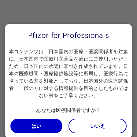
ファリン群では、皮下出血3例（7.7％）、結膜出血、挫
傷、アラニンアミノトランスフェラーゼ増加、アスパラギ
ン酸アミノトランスフェラーゼ増加、γ-グルタミルトラン
スフェラーゼ増加、視床出血、血尿、膣出血、喀血、斑状
出血、血腫が各1例（2.6％）であった。
Pfizer for Professionals
重篤な副作用はアピキサバン群では認められず、UFH/ワ
ルファリン群で1例に視床出血が認められた。投与中止に
本コンテンツは、日本国内の医療・医薬関係者を対象
至った有害事象は、アピキサバン群では認められず、
UFH/ワルファリン群で不安定狭心症、胃癌、視床出血、
に、日本国内で医療用医薬品を適正にご使用いただく
肺塞栓症および深部静脈血栓症が各1例に認められた。本
ため、日本国内の承認に基づき作成されています。日
試験においては、死亡例はなかった。
本の医療機関・医療提供施設等に所属し、医療行為に
携っている方を対象としており、日本国外の医療関係
者、一般の方に対する情報提供を目的としたものでは
ない事をご了承ください。
関連コンテンツ（AMPLIFY-J 試験）
あなたは医療関係者ですか？
試験概要
はい
いいえ
有効性