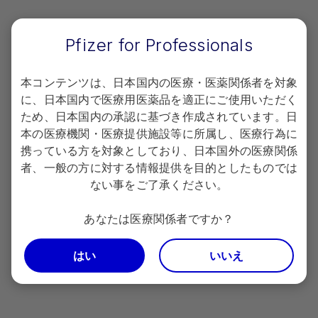
Pfizer for Professionals
安全性
本コンテンツは、日本国内の医療・医薬関係者を対象
に、日本国内で医療用医薬品を適正にご使用いただく
関連リンク：国内第
相継続投与試験：
Ⅲ
ため、日本国内の承認に基づき作成されています。日
APD334-308/ELEVATE UC 40 Japan試験
本の医療機関・医療提供施設等に所属し、医療行為に
携っている方を対象としており、日本国外の医療関係
者、一般の方に対する情報提供を目的としたものでは
試験概要
ない事をご了承ください。
主要評価項目/重要な副次評価項目
あなたは医療関係者ですか？
探索的評価項目/その他の評価項目
はい
いいえ
安全性